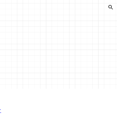
ion
て