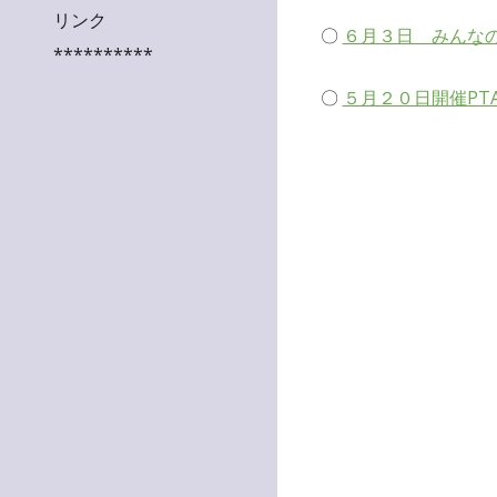
リンク
〇
６月３日 みんな
**********
〇
５月２０日開催PT