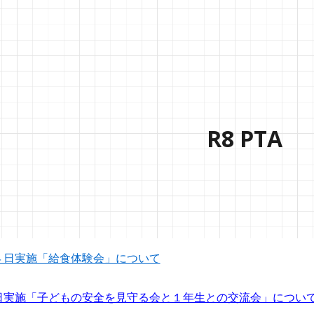
ip to main content
Skip to navigat
R8 PTA
４日実施「給食体験会」について
日実施「子どもの安全を見守る会と１年生との交流会」につい