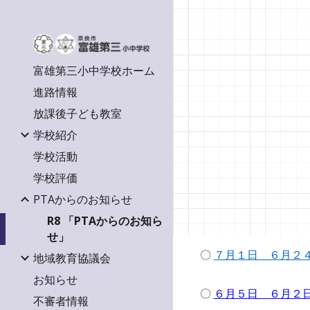
Sk
富雄第三小中学校ホーム
進路情報
放課後子ども教室
学校紹介
学校活動
学校評価
PTAからのお知らせ
R8 「PTAからのお知ら
せ」
〇
７月１日 ６月２
地域教育協議会
お知らせ
〇
６月５日
６月２
不審者情報