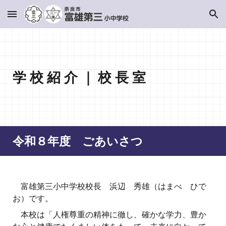
Skip to main content
Skip to navigation
学 校 紹 介
｜ 校 長 室
令和
８
年度 ごあいさつ
富雄第三小中学校校長 浜辺 秀雄（はまべ ひで
お）です。
本校は「人権尊重の精神に徹し、確かな学力、豊か