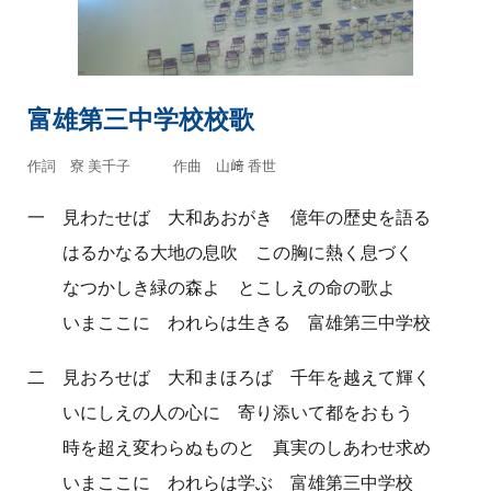
富雄第三中学校校歌
作詞 寮 美千子 作曲 山﨑 香世
一
見わたせば 大和あおがき 億年の歴史を語る
はるかなる大地の息吹 この胸に熱く息づく
なつかしき緑の森よ とこしえの命の歌よ
いまここに われらは生きる 富雄第三中学校
二
見おろせば 大和まほろば 千年を越えて輝く
いにしえの人の心に 寄り添いて都をおもう
時を超え変わらぬものと 真実のしあわせ求め
いまここに われらは学ぶ 富雄第三中学校