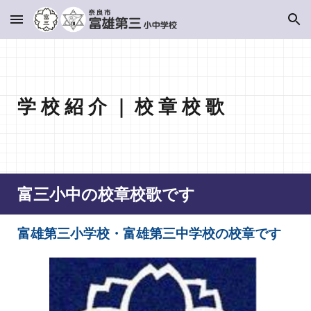
Skip to main content
Skip to navigation
学 校 紹 介
｜
校 章 校 歌
富三小中の校章校歌です
富雄第三小学校・富雄第三中学校の校章です