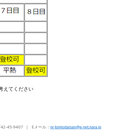
考えてください
742-45-9407
｜ Eメール
：
nr-tomiodaisan@e-net.nara.jp