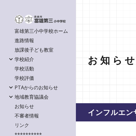
Sk
富雄第三小中学校ホーム
進路情報
放課後子ども教室
お 知 ら せ
学校紹介
学校活動
学校評価
PTAからのお知らせ
地域教育協議会
お知らせ
インフルエン
不審者情報
リンク
**********